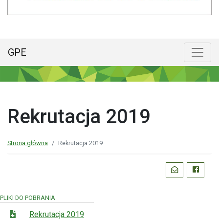
GPE
Menu główne
Poka
Rekrutacja 2019
Strona główna
Rekrutacja 2019
Podziel
WYŚLIJ EMAI
FACEBO
się:
PLIKI DO POBRANIA
Rekrutacja 2019