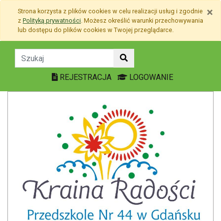
Przejdź do treści
×
Strona korzysta z plików
cookies
w celu realizacji usług i zgodnie
Przejdź do menu
z
Polityką prywatności
. Możesz określić warunki przechowywania
Mapa strony
lub dostępu do plików
cookies
w Twojej przeglądarce.
Rekrutacja 2019 - Przeds
REJESTRACJA
LOGOWANIE