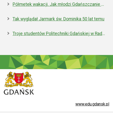
Półmetek wakacji. Jak młodzi Gdańszczanie spędzają czas w ramach Akcji Lato?
Tak wyglądał Jarmark św. Dominika 50 lat temu
Troje studentów Politechniki Gdańskiej w Radzie Studentów przy Prezesie POLSA
www.edu.gdansk.pl