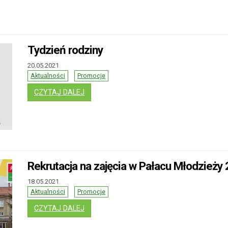
Tydzień rodziny
20.05.2021
Aktualności
Promocje
: TYDZIEŃ RODZINY
CZYTAJ DALEJ
Rekrutacja na zajęcia w Pałacu Młodzieży
18.05.2021
Aktualności
Promocje
: REKRUTACJA NA ZAJĘCIA W PAŁACU MŁ
CZYTAJ DALEJ