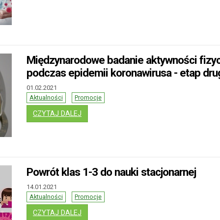
Międzynarodowe badanie aktywności fizyc
podczas epidemii koronawirusa - etap dru
01.02.2021
Aktualności
Promocje
: MIĘDZYNARODOWE BADANIE AKTYWNOŚCI
CZYTAJ DALEJ
Powrót klas 1-3 do nauki stacjonarnej
14.01.2021
Aktualności
Promocje
: POWRÓT KLAS 1-3 DO NAUKI STACJONA
CZYTAJ DALEJ