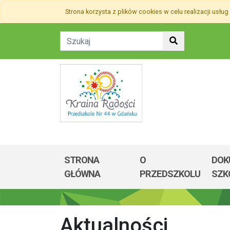
Przejdź do treści
Strona korzysta z plików
cookies
w celu realizacji usług
Przejdź do menu
Aktualności - Przedszkol
Mapa strony
STRONA
O
DOK
Menu główne
GŁÓWNA
PRZEDSZKOLU
SZK
Aktualności