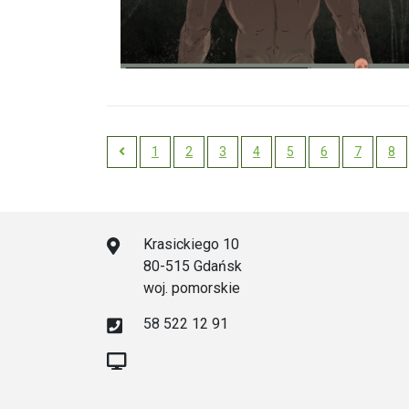
1
2
3
4
5
6
7
8
Previous
Krasickiego 10
80-515 Gdańsk
woj. pomorskie
58 522 12 91