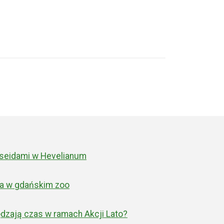
STAJNYCH DROGACH" I ZDALNA LEKCJA FILOZOFII
rseidami w Hevelianum
lwa w gdańskim zoo
dzają czas w ramach Akcji Lato?