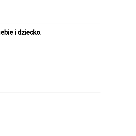
ebie i dziecko.
EĆ SIEBIE I DZIECKO.