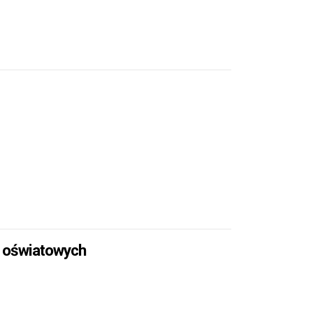
 oświatowych
LACÓWEK OŚWIATOWYCH