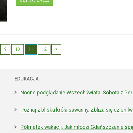
: "HERAKLES, NEO I LORD VADER NA ROZ
CZYTAJ DALEJ
9
10
11
12
Next
EDUKACJA
Nocne podglądanie Wszechświata. Sobota z Pe
Poznaj z bliska króla sawanny. Zbliża się dzień 
Półmetek wakacji. Jak młodzi Gdańszczanie spę