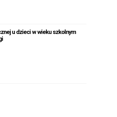
znej u dzieci w wieku szkolnym
gi
 FIZYCZNEJ U DZIECI W WIEKU SZKOLNYM PODCZAS EPIDEMII K
RNEJ