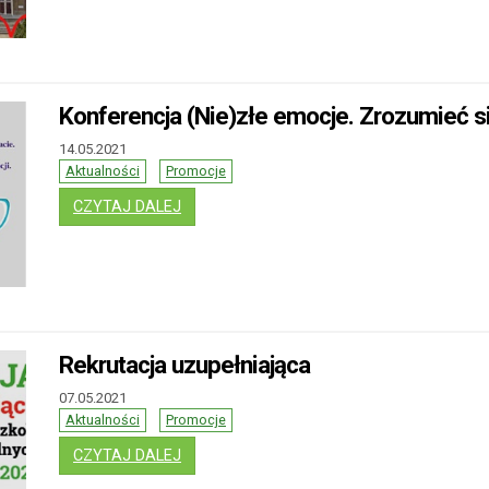
Konferencja (Nie)złe emocje. Zrozumieć si
14.05.2021
Aktualności
Promocje
: KONFERENCJA (NIE)ZŁE EMOCJE. ZROZUMI
CZYTAJ DALEJ
Rekrutacja uzupełniająca
07.05.2021
Aktualności
Promocje
: REKRUTACJA UZUPEŁNIAJĄCA
CZYTAJ DALEJ