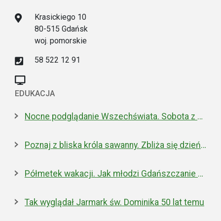
Krasickiego 10
80-515 Gdańsk
woj. pomorskie
58 522 12 91
EDUKACJA
Nocne podglądanie Wszechświata. Sobota z Perseidami w Hevelianum
Poznaj z bliska króla sawanny. Zbliża się dzień lwa w gdańskim zoo
Półmetek wakacji. Jak młodzi Gdańszczanie spędzają czas w ramach Akcji Lato?
Tak wyglądał Jarmark św. Dominika 50 lat temu