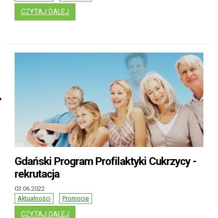
: BEZPŁATNE ZAJĘCIA SPORTOWE I REKREAC
CZYTAJ DALEJ
Gdański Program Profilaktyki Cukrzycy -
rekrutacja
03.06.2022
Aktualności
Promocje
: GDAŃSKI PROGRAM PROFILAKTYKI CUKRZYC
CZYTAJ DALEJ