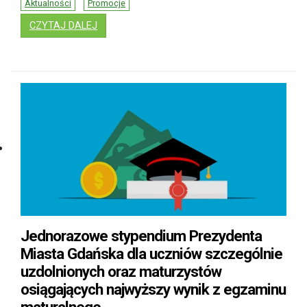
Aktualności
Promocje
: KONKURS PLASTYCZNY DLA DZIECI - BUDŻE
CZYTAJ DALEJ
Jednorazowe stypendium Prezydenta
Miasta Gdańska dla uczniów szczególnie
uzdolnionych oraz maturzystów
osiągających najwyższy wynik z egzaminu
maturalnego