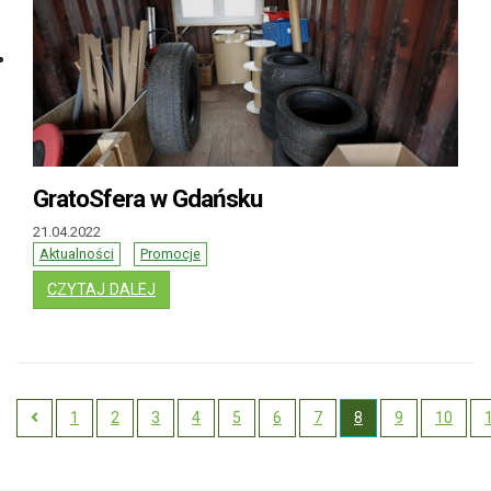
GratoSfera w Gdańsku
21.04.2022
Aktualności
Promocje
: GRATOSFERA W GDAŃSKU
CZYTAJ DALEJ
1
2
3
4
5
6
7
8
9
10
Previous