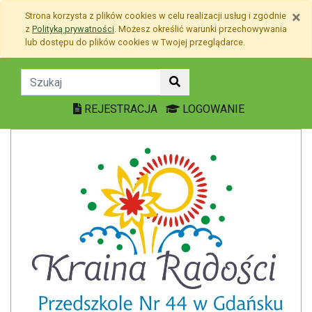
Przejdź do treści
×
Strona korzysta z plików
cookies
w celu realizacji usług i zgodnie
Przejdź do menu
z
Polityką prywatności
. Możesz określić warunki przechowywania
Mapa strony
lub dostępu do plików
cookies
w Twojej przeglądarce.
Aktualności - Przedszkol
REJESTRACJA
LOGOWANIE