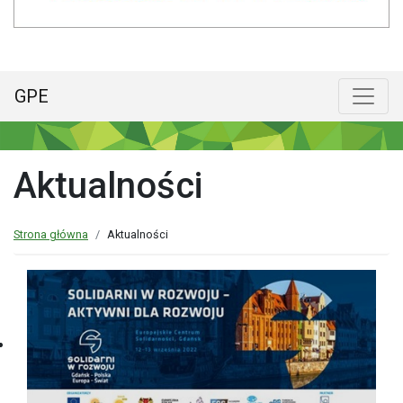
GPE
Menu główne
Poka
Aktualności
Strona główna
Aktualności